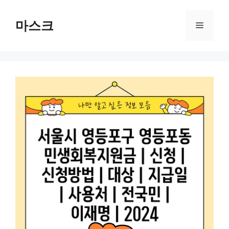
컨
텐
마스크
메
츠
로
뉴
건
너
뛰
기