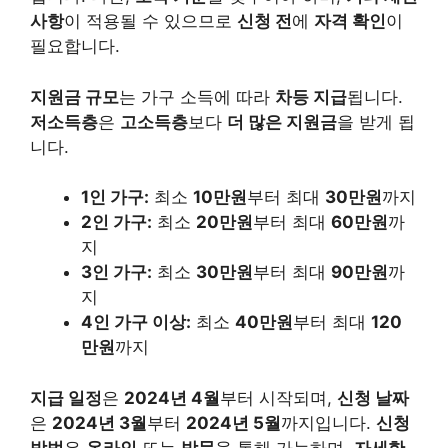
사항
이 적용될 수 있으므로
신청 전
에
자격 확인
이
필요합니다.
지원금 규모
는 가구 소득에 따라
차등 지급
됩니다.
저소득층
은
고소득층
보다
더 많은 지원금
을 받게 됩
니다.
1인 가구:
최소
10만원
부터 최대
30만원
까지
2인 가구:
최소
20만원
부터 최대
60만원
까
지
3인 가구:
최소
30만원
부터 최대
90만원
까
지
4인 가구 이상:
최소
40만원
부터 최대
120
만원
까지
지급 일정
은
2024년 4월
부터 시작되며,
신청 날짜
은
2024년 3월
부터
2024년 5월
까지입니다.
신청
방법
은
온라인
또는
방문
을 통해 가능하며,
자세한