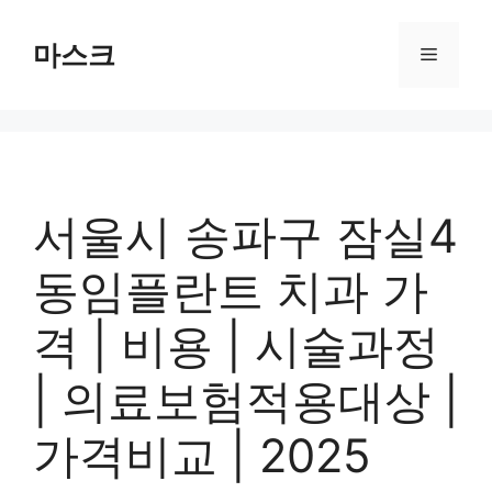
컨
텐
마스크
메
츠
로
뉴
건
너
뛰
기
서울시 송파구 잠실4
동임플란트 치과 가
격 | 비용 | 시술과정
| 의료보험적용대상 |
가격비교 | 2025