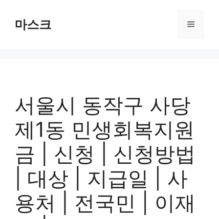
컨
텐
마스크
메
츠
로
뉴
건
너
뛰
기
서울시 동작구 사당
제1동 민생회복지원
금 | 신청 | 신청방법
| 대상 | 지급일 | 사
용처 | 전국민 | 이재