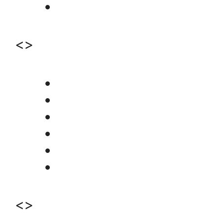
<>
<>