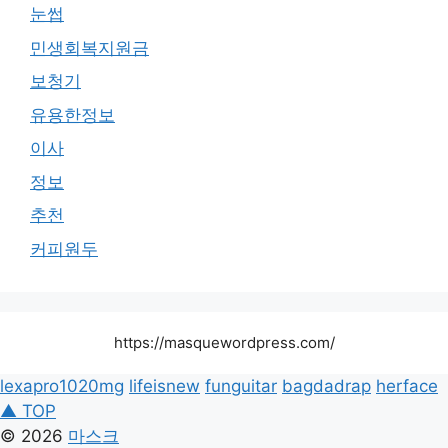
눈썹
민생회복지원금
보청기
유용한정보
이사
정보
추천
커피원두
https://masquewordpress.com/
lexapro1020mg
lifeisnew
funguitar
bagdadrap
herface
▲ TOP
© 2026
마스크