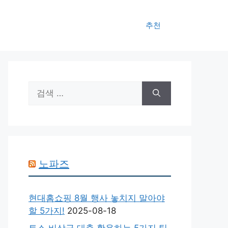
추천
검
색:
노파즈
현대홈쇼핑 8월 행사 놓치지 말아야
할 5가지!
2025-08-18
토스 비상금 대출 활용하는 5가지 팁