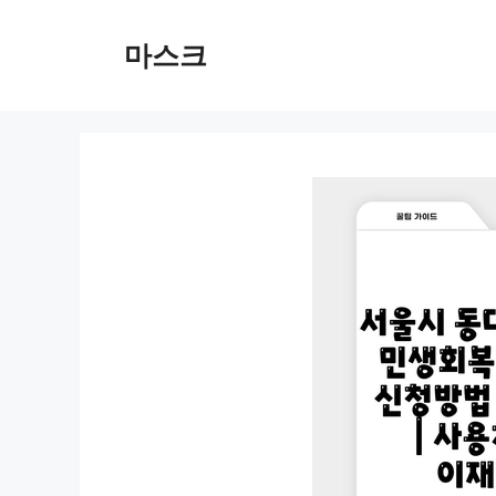
컨
텐
마스크
츠
로
건
너
뛰
기