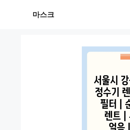
컨
텐
마스크
츠
로
건
너
뛰
기