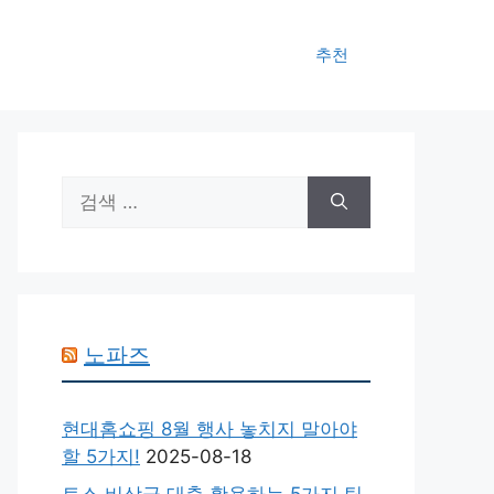
추천
검
색:
노파즈
현대홈쇼핑 8월 행사 놓치지 말아야
할 5가지!
2025-08-18
토스 비상금 대출 활용하는 5가지 팁