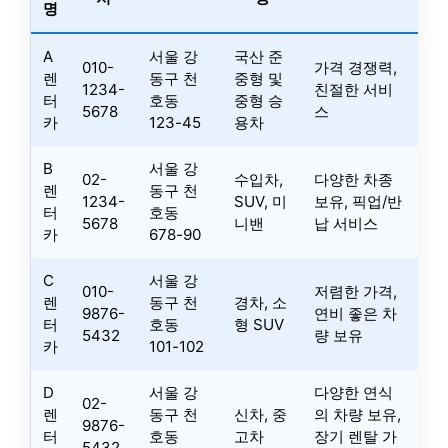
명
A
서울 강
국산 준
010-
가격 경쟁력,
렌
동구 천
중형 및
1234-
친절한 서비
터
호동
중형 승
5678
스
카
123-45
용차
B
서울 강
02-
수입차,
다양한 차종
렌
동구 천
1234-
SUV, 미
보유, 픽업/반
터
호동
5678
니밴
납 서비스
카
678-90
C
서울 강
010-
저렴한 가격,
렌
동구 천
경차, 소
9876-
연비 좋은 차
터
호동
형 SUV
5432
량 보유
카
101-102
D
서울 강
다양한 연식
02-
렌
동구 천
신차, 중
의 차량 보유,
9876-
터
호동
고차
장기 렌탈 가
5432