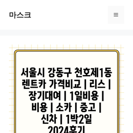
컨
텐
마스크
메
츠
로
뉴
건
너
뛰
기