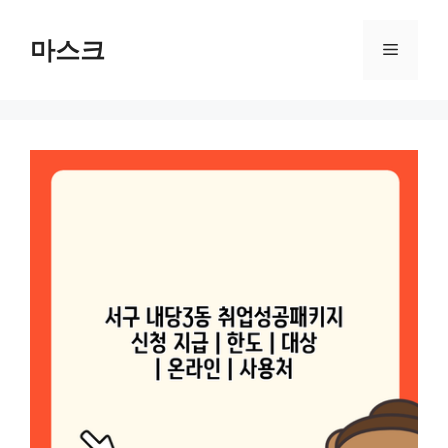
컨
텐
마스크
메
츠
로
뉴
건
너
뛰
기