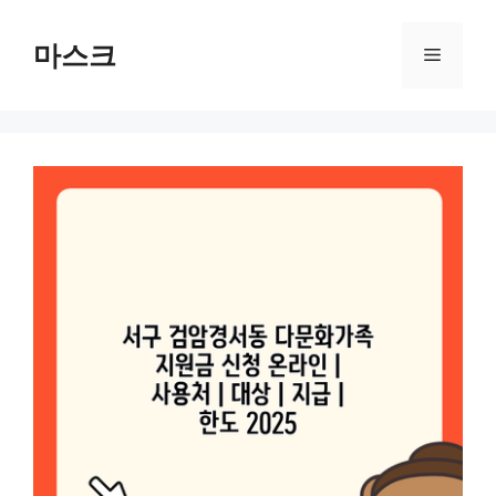
컨
텐
마스크
메
츠
로
뉴
건
너
뛰
기