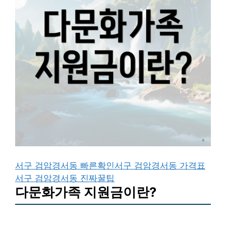
서구 검암경서동 빠른확인
서구 검암경서동 가격표
서구 검암경서동 진짜꿀팁
다문화가족 지원금이란?