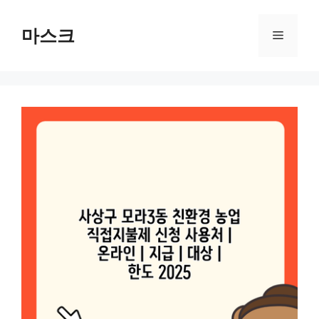
컨
텐
마스크
메
츠
로
뉴
건
너
뛰
기