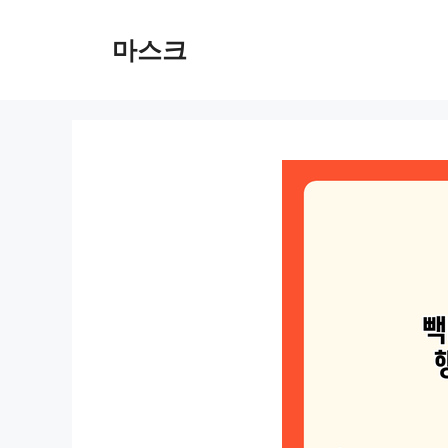
컨
텐
마스크
츠
로
건
너
뛰
기