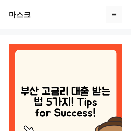
컨
텐
마스크
메
츠
로
뉴
건
너
뛰
기