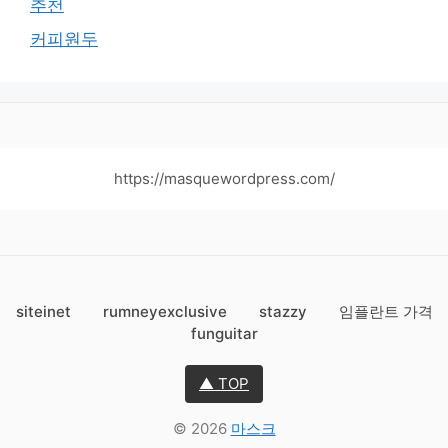
추천
커피원두
https://masquewordpress.com/
siteinet
rumneyexclusive
stazzy
임플란트 가격
funguitar
▲ TOP
© 2026
마스크