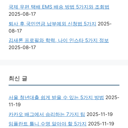
국제 우편 택배 EMS 배송 방법 5가지와 조회법
2025-08-17
퇴사 후 국민연금 납부예외 신청법 5가지
2025-
08-17
김새론 프로필와 학력, 나이 인스타 5가지 정보
2025-08-17
최신 글
서울 청년대출 쉽게 받을 수 있는 5가지 방법
2025-
11-19
카카오 배그에서 승리하는 7가지 팁
2025-11-19
임플란트 틀니 수명 알아야 할 5가지
2025-11-19