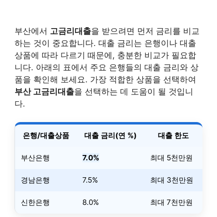
부산에서
고금리대출
을 받으려면 먼저 금리를 비교
하는 것이 중요합니다. 대출 금리는 은행이나 대출
상품에 따라 다르기 때문에, 충분한 비교가 필요합
니다. 아래의 표에서 주요 은행들의 대출 금리와 상
품을 확인해 보세요. 가장 적합한 상품을 선택하여
부산 고금리대출
을 선택하는 데 도움이 될 것입니
다.
은행/대출상품
대출 금리(연 %)
대출 한도
부산은행
7.0%
최대 5천만원
경남은행
7.5%
최대 3천만원
신한은행
8.0%
최대 7천만원