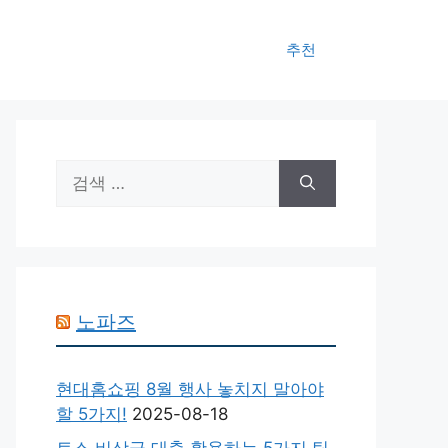
추천
검
색:
노파즈
현대홈쇼핑 8월 행사 놓치지 말아야
할 5가지!
2025-08-18
토스 비상금 대출 활용하는 5가지 팁