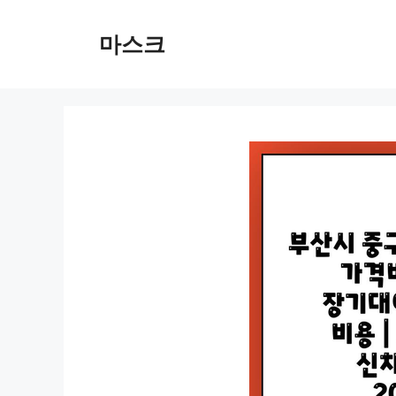
컨
텐
마스크
츠
로
건
너
뛰
기