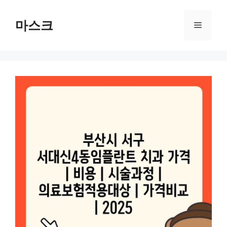
컨
텐
마스크
메
츠
로
뉴
건
너
뛰
기