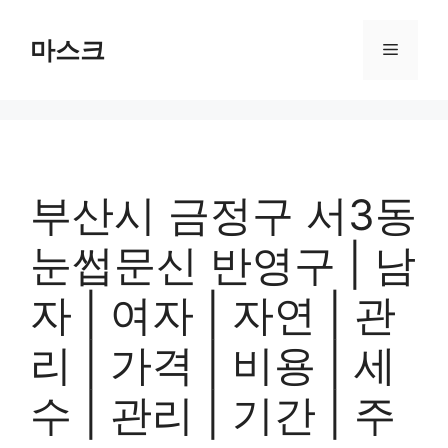
컨
텐
마스크
메
츠
로
뉴
건
너
뛰
기
부산시 금정구 서3동
눈썹문신 반영구 | 남
자 | 여자 | 자연 | 관
리 | 가격 | 비용 | 세
수 | 관리 | 기간 | 주