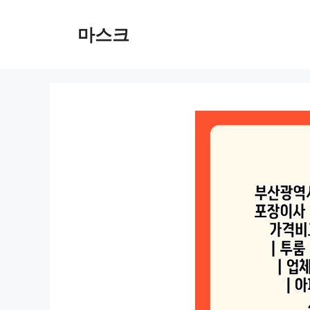
컨
텐
마스크
츠
로
건
너
뛰
기