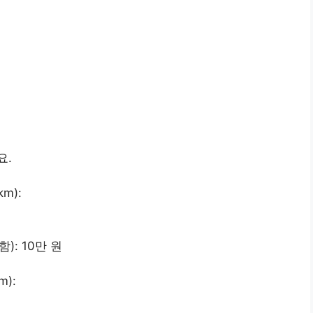
요.
m):
): 10만 원
m):