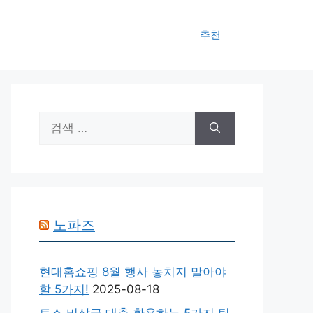
추천
검
색:
노파즈
현대홈쇼핑 8월 행사 놓치지 말아야
할 5가지!
2025-08-18
토스 비상금 대출 활용하는 5가지 팁