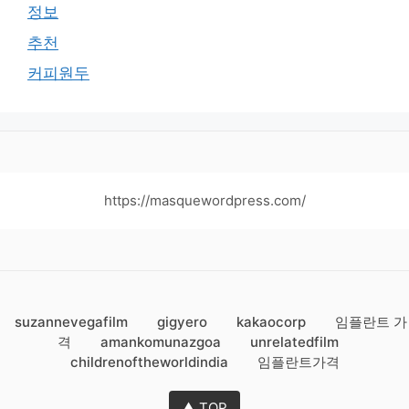
정보
추천
커피원두
https://masquewordpress.com/
suzannevegafilm
gigyero
kakaocorp
임플란트 가
격
amankomunazgoa
unrelatedfilm
childrenoftheworldindia
임플란트가격
▲ TOP