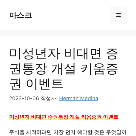
컨
텐
마스크
메
츠
로
뉴
건
너
미성년자 비대면 증
뛰
기
권통장 개설 키움증
권 이벤트
2023-10-06
작성자:
Herman Medina
미성년자 비대면 증권통장 개설 키움증권 이벤트
주식을 시작하려면 가장 먼저 해야할 것은 무엇일까