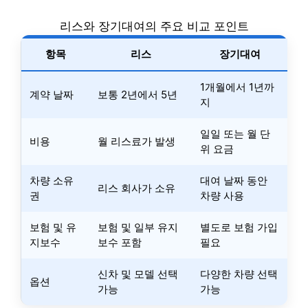
리스와 장기대여의 주요 비교 포인트
항목
리스
장기대여
1개월에서 1년까
계약 날짜
보통 2년에서 5년
지
일일 또는 월 단
비용
월 리스료가 발생
위 요금
차량 소유
대여 날짜 동안
리스 회사가 소유
권
차량 사용
보험 및 유
보험 및 일부 유지
별도로 보험 가입
지보수
보수 포함
필요
신차 및 모델 선택
다양한 차량 선택
옵션
가능
가능