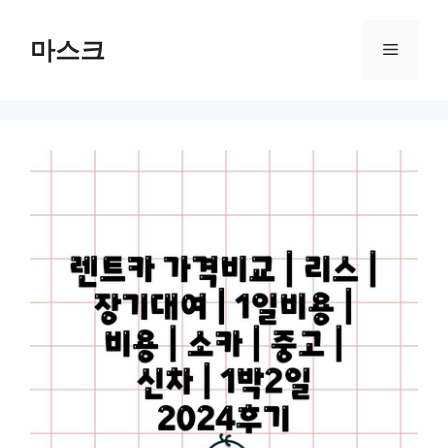
컨
텐
마스크
메
츠
로
뉴
건
너
뛰
기