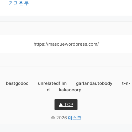
커피원두
https://masquewordpress.com/
bestgodoc
unrelatedfilm
garlandautobody
t-n-
d
kakaocorp
▲ TOP
© 2026
마스크