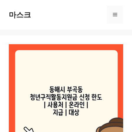
컨
텐
마스크
메
츠
로
뉴
건
너
뛰
기