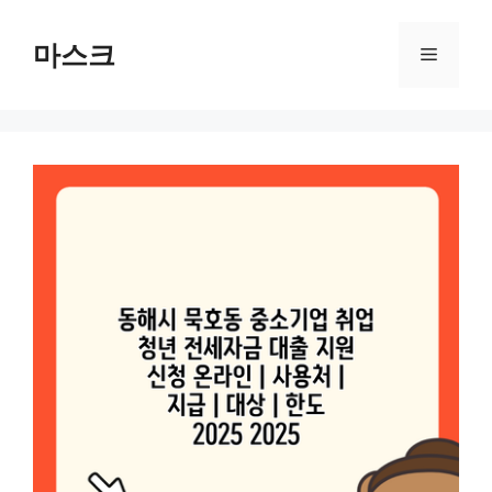
컨
텐
마스크
메
츠
로
뉴
건
너
뛰
기