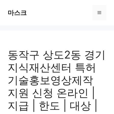
컨
텐
마스크
메
츠
로
뉴
건
너
뛰
기
동작구 상도2동 경기
지식재산센터 특허
기술홍보영상제작
지원 신청 온라인 |
지급 | 한도 | 대상 |