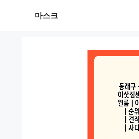
컨
텐
마스크
츠
로
건
너
뛰
기