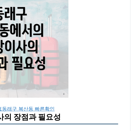
표
동래구 복산동 빠른확인
사의 장점과 필요성