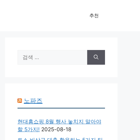
추천
검
색:
노파즈
현대홈쇼핑 8월 행사 놓치지 말아야
할 5가지!
2025-08-18
토스 비상금 대출 활용하는 5가지 팁