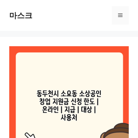
컨
텐
마스크
메
츠
로
뉴
건
너
뛰
기