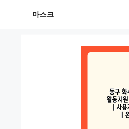
컨
텐
마스크
츠
로
건
너
뛰
기