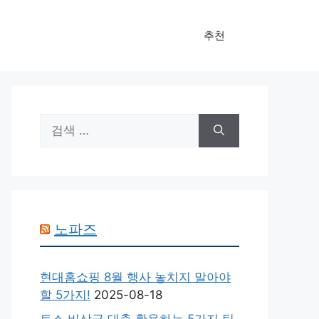
추천
검
색:
노파즈
현대홈쇼핑 8월 행사 놓치지 말아야
할 5가지!
2025-08-18
토스 비상금 대출 활용하는 5가지 팁