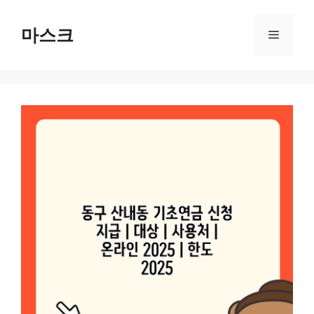
컨
텐
마스크
메
츠
로
뉴
건
너
뛰
기