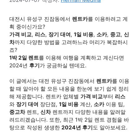
대전시 유성구 진잠동에서
렌트카
를 이용하려고 계
획 중이신가요?
가격 비교
,
리스
,
장기 대여
,
1일 비용
,
소카
,
중고
,
신
차
까지 다양한 방법을 고려하느라 머리가 복잡하시
죠?
1박 2일 렌트
를 이용해 여행을 계획하고 계신다면
2024년
후기
가 궁금하실 텐데요.
이 글에서는 대전 유성구 진잠동에서
렌트카
를 이용
할 때 알아야 할 모든 내용을 한눈에 보기 쉽게 정리
해 제공합니다. 렌트카 업체별
가격 비교
부터
리스
와
장기 대여
장단점,
1일 비용
계산,
소카
이용 팁,
중고차
렌트,
신차
렌트까지 다양한 내용을 알려알
려드리겠습니다. 또한, 최근 1박 2일 렌트 경험을 바
탕으로 작성된 생생한
2024년 후기
도 알아보세요.