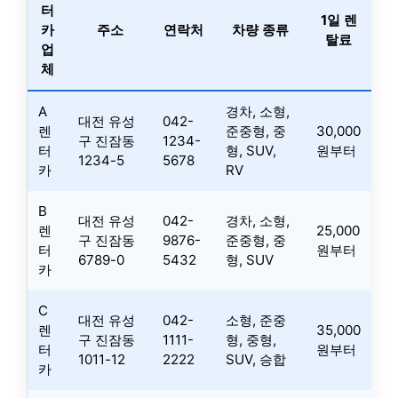
터
1일 렌
카
주소
연락처
차량 종류
탈료
업
체
A
경차, 소형,
대전 유성
042-
렌
준중형, 중
30,000
구 진잠동
1234-
터
형, SUV,
원부터
1234-5
5678
카
RV
B
대전 유성
042-
경차, 소형,
렌
25,000
구 진잠동
9876-
준중형, 중
터
원부터
6789-0
5432
형, SUV
카
C
대전 유성
042-
소형, 준중
렌
35,000
구 진잠동
1111-
형, 중형,
터
원부터
1011-12
2222
SUV, 승합
카