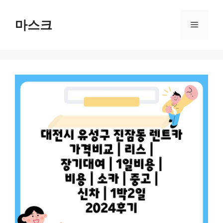
컨
텐
마스크
메
츠
로
뉴
건
너
뛰
기