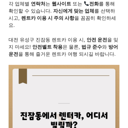
각 업체별
연락처
는
웹사이트
또는
전화
를 통해
확인할 수 있습니다.
자신에게 맞는 업체
를 선택하
시고,
렌트카 이용 시 주의 사항
을 꼼꼼히 확인하세
요.
대전 유성구 진잠동 렌트카 이용 시,
안전 운전
을 잊
지 마세요!
안전벨트 착용
은 물론,
법규 준수
와
방어
운전
을 통해 즐거운 렌트카 여행 되시길 바랍니다.