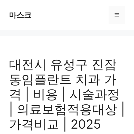
컨
텐
마스크
메
츠
로
뉴
건
너
뛰
기
대전시 유성구 진잠
동임플란트 치과 가
격 | 비용 | 시술과정
| 의료보험적용대상 |
가격비교 | 2025