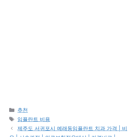
카
추천
테
태
임플란트 비용
고
그
제주도 서귀포시 예래동임플란트 치과 가격 | 비
리