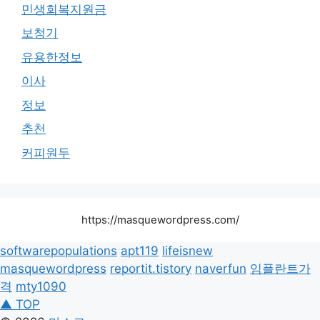
민생회복지원금
보청기
유용한정보
이사
정보
추천
커피원두
https://masquewordpress.com/
softwarepopulations
apt119
lifeisnew
masquewordpress
reportit.tistory
naverfun
임플란트가
격
mty1090
▲ TOP