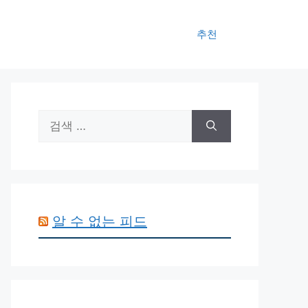
추천
검
색:
알 수 없는 피드