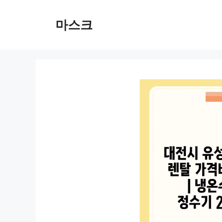
컨
텐
마스크
츠
로
건
너
뛰
기