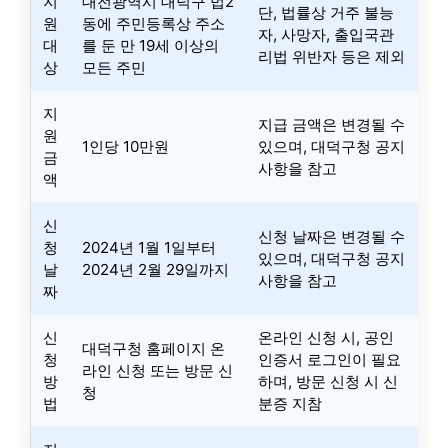
지
대전광역시 대덕구 법2
단, 법률상 거주 불능
원
동에 주민등록상 주소
자, 사망자, 출입국관
대
를 둔 만 19세 이상의
리법 위반자 등은 제외
상
모든 주민
지
지급 금액은 변경될 수
원
1인당 10만원
있으며, 대덕구청 공지
금
사항을 참고
액
신
신청 날짜은 변경될 수
청
2024년 1월 1일부터
있으며, 대덕구청 공지
날
2024년 2월 29일까지
사항을 참고
짜
신
온라인 신청 시, 공인
대덕구청 홈페이지 온
청
인증서 로그인이 필요
라인 신청 또는 방문 신
방
하며, 방문 신청 시 신
청
법
분증 지참