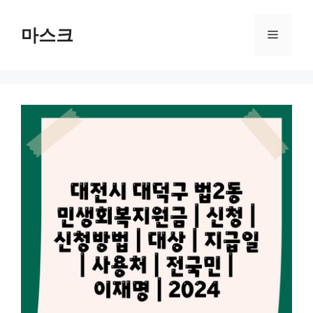
컨
텐
마스크
메
츠
로
뉴
건
너
뛰
기