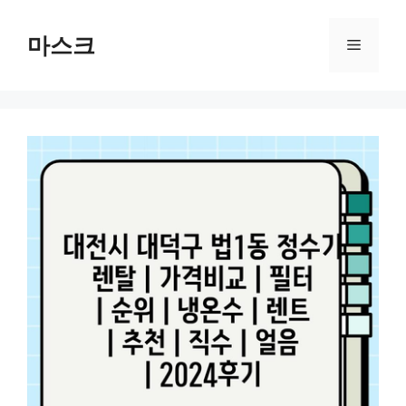
컨
텐
마스크
메
츠
로
뉴
건
너
뛰
기