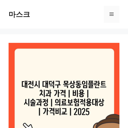
컨
텐
마스크
메
츠
로
뉴
건
너
뛰
기