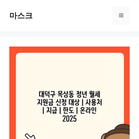
컨
텐
마스크
메
츠
로
뉴
건
너
뛰
기