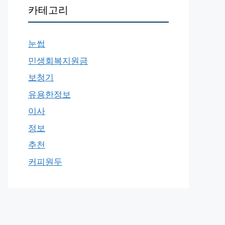
카테고리
눈썹
민생회복지원금
보청기
유용한정보
이사
정보
추천
커피원두