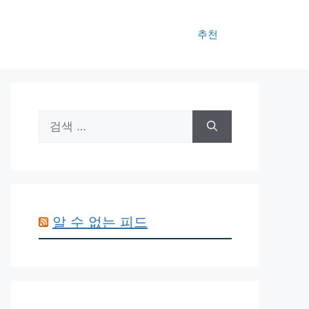
추천
검
색:
알 수 없는 피드