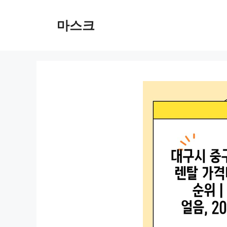
컨
텐
마스크
츠
로
건
너
뛰
기