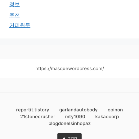
정보
추천
커피원두
https://masquewordpress.com/
reportit.tistory
garlandautobody
coinon
21stonecrusher
mty1090
kakaocorp
blogdonelsinhopaz
▲ TOP