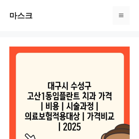
컨
텐
마스크
메
츠
로
뉴
건
너
뛰
기