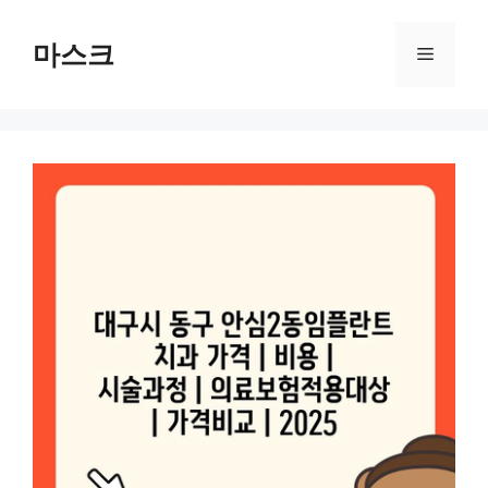
컨
텐
마스크
메
츠
로
뉴
건
너
뛰
기