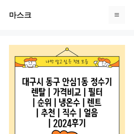
컨
텐
마스크
메
츠
로
뉴
건
너
뛰
기