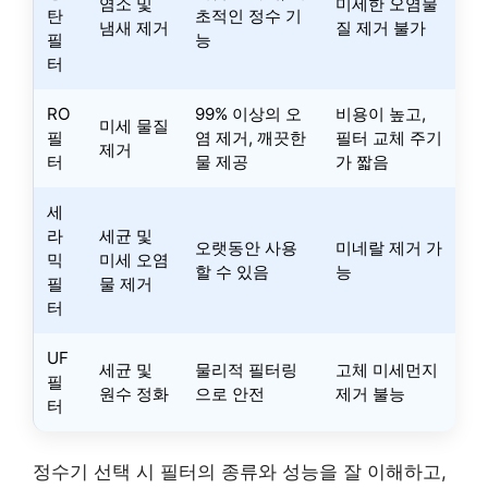
염소 및
미세한 오염물
탄
초적인 정수 기
냄새 제거
질 제거 불가
필
능
터
RO
99% 이상의 오
비용이 높고,
미세 물질
필
염 제거, 깨끗한
필터 교체 주기
제거
터
물 제공
가 짧음
세
라
세균 및
오랫동안 사용
미네랄 제거 가
믹
미세 오염
할 수 있음
능
필
물 제거
터
UF
세균 및
물리적 필터링
고체 미세먼지
필
원수 정화
으로 안전
제거 불능
터
정수기 선택 시 필터의 종류와 성능을 잘 이해하고,