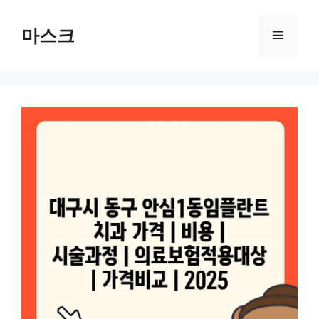
컨
텐
마스크
메
츠
로
뉴
건
너
뛰
기