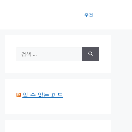
추천
검
색:
알 수 없는 피드