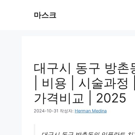
컨
텐
마스크
츠
로
건
너
뛰
기
대구시 동구 방촌
| 비용 | 시술과정
가격비교 | 2025
2024-10-31
작성자:
Herman Medina
대구시 동구 방촌동의 임플란트 치과