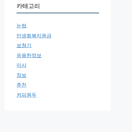
카테고리
눈썹
민생회복지원금
보청기
유용한정보
이사
정보
추천
커피원두