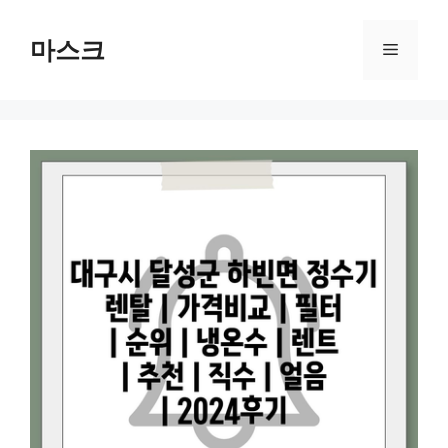
컨
텐
마스크
메
츠
로
뉴
건
너
뛰
기