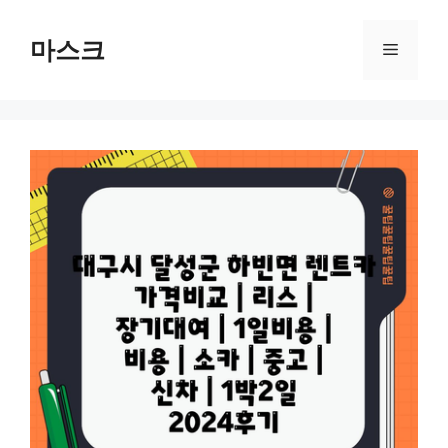
컨
텐
마스크
메
츠
로
뉴
건
너
뛰
기