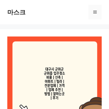
컨
텐
마스크
메
츠
로
뉴
건
너
뛰
기