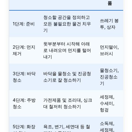
품
청소할 공간을 정의하고
쓰레기 봉
1단계: 준비
모든 불필요한 물건 치우
투, 상자
기
윗부분부터 시작해 아래
2단계: 먼지
먼지떨이,
로 내려오며 먼지를 털어
제거
브러시
내기
물청소기,
3단계: 바닥
바닥을 물청소 및 진공청
진공청소
청소
소기로 잘 청소하기
기
세정제,
4단계: 주방
가전제품 및 조리대, 싱크
수세미,
청소
대 철저히 청소하기
헝겊
소독제,
5단계: 화장
욕조, 변기, 세면대 등 철
세정제,