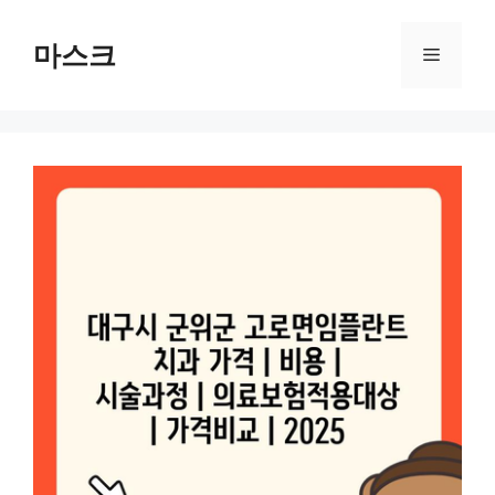
컨
텐
마스크
메
츠
로
뉴
건
너
뛰
기