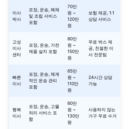
70만
포장, 운송, 해체
이사
원 ~
보험 제공, 1:1
및 조립 서비스
박사
120만
상담 서비스
포함
원
80만
고성
무료 박스 제
포장, 운송, 가전
원 ~
이사
공, 친절한 이
제품 설치 포함
150만
센터
사 전문팀
원
65만
포장, 운송, 체계
빠른
원 ~
24시간 상담
적인 운송 관리
이사
110만
가능
포함
원
60만
포장, 운송, 고물
행복
원 ~
사용하지 않는
처리 서비스 포
이사
130만
가구 무료 수거
함
원