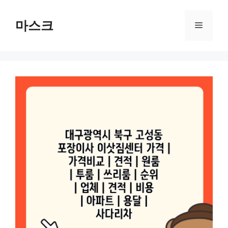
컨
텐
마스크
메
츠
로
뉴
건
너
뛰
기