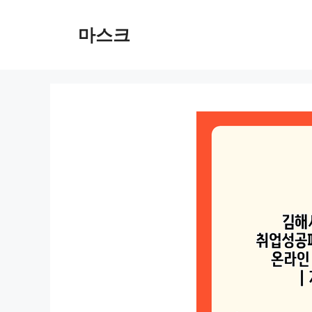
컨
텐
마스크
츠
로
건
너
뛰
기