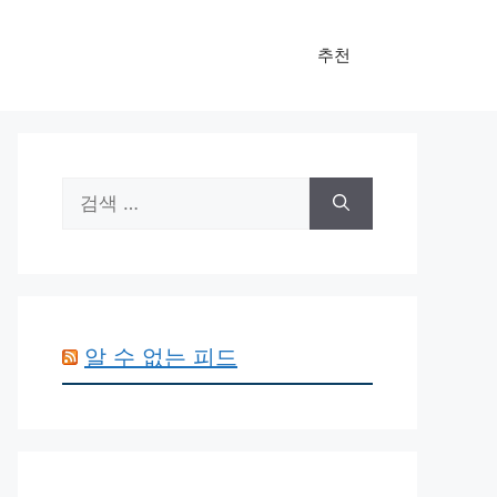
추천
검
색:
알 수 없는 피드