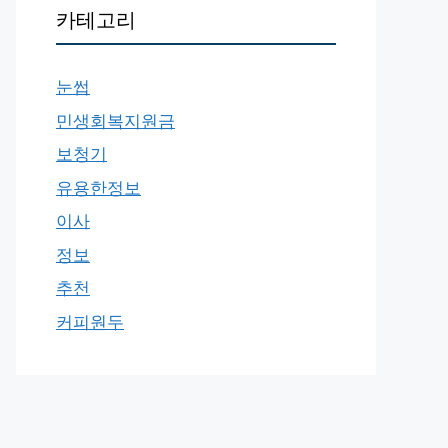
카테고리
눈썹
민생회복지원금
보청기
유용한정보
이사
정보
추천
커피원두