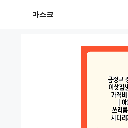
컨
텐
마스크
츠
로
건
너
뛰
기