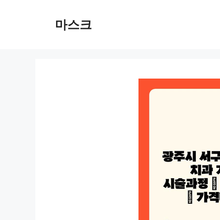
컨
텐
마스크
츠
로
건
너
뛰
기