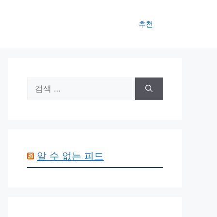
추천
검
색:
알 수 없는 피드