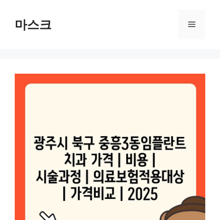
컨
텐
마스크
메
츠
로
뉴
건
너
뛰
기