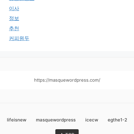
이사
정보
추천
커피원두
https://masquewordpress.com/
lifeisnew
masquewordpress
icecw
egthe1-2