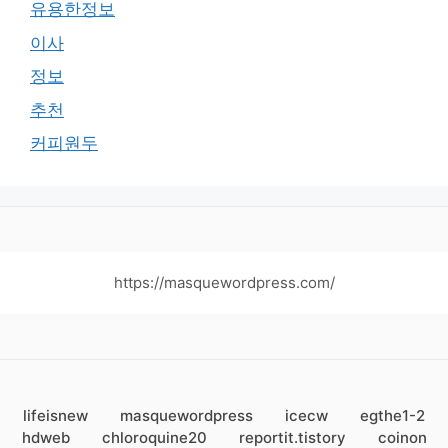
유용한정보
이사
정보
추천
커피원두
https://masquewordpress.com/
lifeisnew
masquewordpress
icecw
egthe1-2
hdweb
chloroquine20
reportit.tistory
coinon