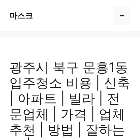
컨
텐
마스크
메
츠
로
뉴
건
너
뛰
기
광주시 북구 문흥1동
입주청소 비용 | 신축
| 아파트 | 빌라 | 전
문업체 | 가격 | 업체
추천 | 방법 | 잘하는