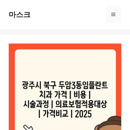
컨
텐
마스크
메
츠
로
뉴
건
너
뛰
기