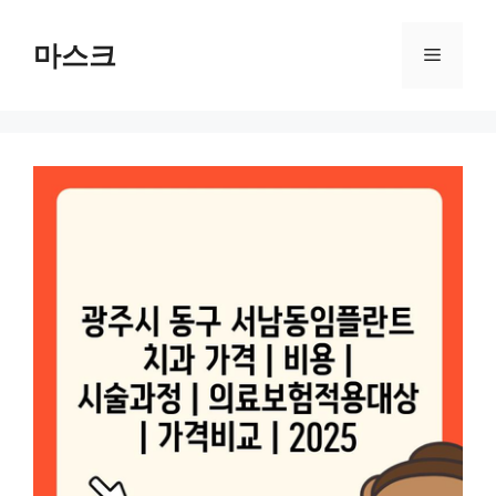
컨
텐
마스크
메
츠
로
뉴
건
너
뛰
기